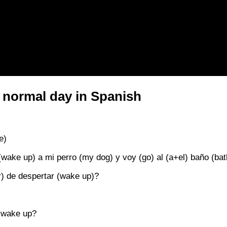
 normal day in Spanish
e)
 (wake up) a mi perro (my dog) y voy (go) al (a+el) baño (ba
) de despertar (wake up)?
u wake up?