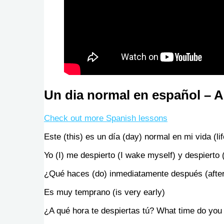
Un dia normal en español – A
Check out more Spanish lessons
Este (this) es un día (day) normal en mi vida (lif
Yo (I) me despierto (I wake myself) y despierto
¿Qué haces (do) inmediatamente después (after
Es muy temprano (is very early)
¿A qué hora te despiertas tú? What time do yo