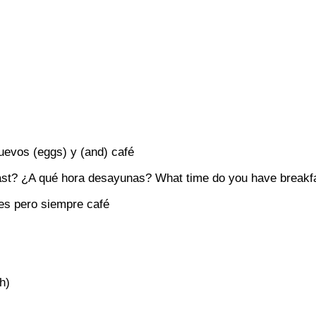
uevos (eggs) y (and) café
st? ¿A qué hora desayunas? What time do you have breakf
es pero siempre café
h)