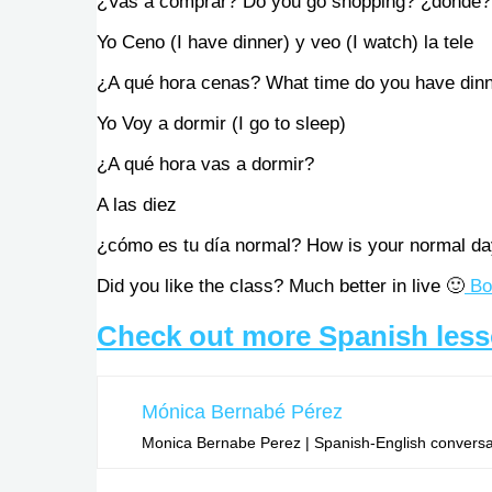
¿Vas a comprar? Do you go shopping? ¿dónde
Yo Ceno (I have dinner) y veo (I watch) la tele
¿A qué hora cenas? What time do you have din
Yo Voy a dormir (I go to sleep)
¿A qué hora vas a dormir?
A las diez
¿cómo es tu día normal? How is your normal d
Did you like the class? Much better in live 🙂
Boo
Check out more Spanish les
Mónica Bernabé Pérez
Monica Bernabe Perez | Spanish-English conversati