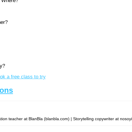
? Where?
ner?
ay?
k a free class to try
sons
on teacher at BlanBla (blanbla.com) | Storytelling copywriter at nosoy