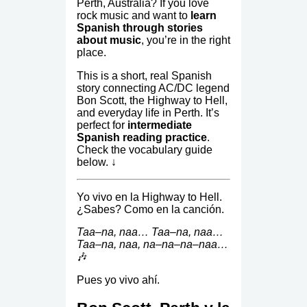
Perth, Australia? If you love
rock music and want to
learn
Spanish through stories
about music
, you’re in the right
place.
This is a short, real Spanish
story connecting AC/DC legend
Bon Scott, the Highway to Hell,
and everyday life in Perth. It’s
perfect for
intermediate
Spanish reading practice
.
Check the vocabulary guide
below. ↓
Yo vivo en la Highway to Hell.
¿Sabes? Como en la canción.
Taa–na, naa… Taa–na, naa…
Taa–na, naa, na–na–na–naa…
🎶
Pues yo vivo ahí.