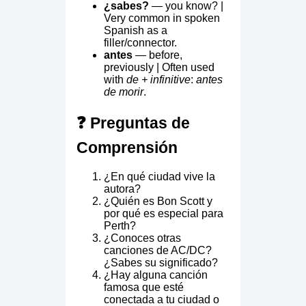
¿sabes?
— you know? |
Very common in spoken
Spanish as a
filler/connector.
antes
— before,
previously | Often used
with
de + infinitive
:
antes
de morir
.
❓ Preguntas de
Comprensión
¿En qué ciudad vive la
autora?
¿Quién es Bon Scott y
por qué es especial para
Perth?
¿Conoces otras
canciones de AC/DC?
¿Sabes su significado?
¿Hay alguna canción
famosa que esté
conectada a tu ciudad o