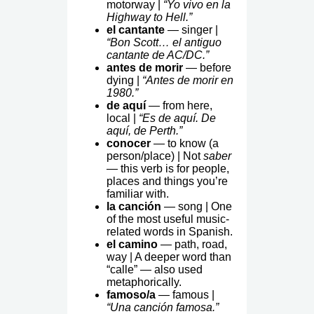
motorway |
“Yo vivo en la
Highway to Hell.”
el cantante
— singer |
“Bon Scott… el antiguo
cantante de AC/DC.”
antes de morir
— before
dying |
“Antes de morir en
1980.”
de aquí
— from here,
local |
“Es de aquí. De
aquí, de Perth.”
conocer
— to know (a
person/place) | Not
saber
— this verb is for people,
places and things you’re
familiar with.
la canción
— song | One
of the most useful music-
related words in Spanish.
el camino
— path, road,
way | A deeper word than
“calle” — also used
metaphorically.
famoso/a
— famous |
“Una canción famosa.”