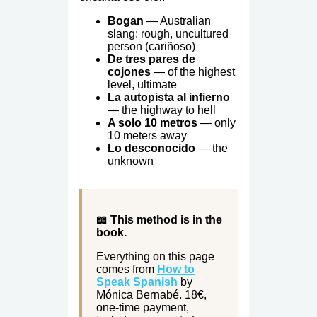
Bogan
— Australian
slang: rough, uncultured
person (cariñoso)
De tres pares de
cojones
— of the highest
level, ultimate
La autopista al infierno
— the highway to hell
A solo 10 metros
— only
10 meters away
Lo desconocido
— the
unknown
📖 This method is in the
book.
Everything on this page
comes from
How to
Speak Spanish
by
Mónica Bernabé. 18€,
one-time payment,