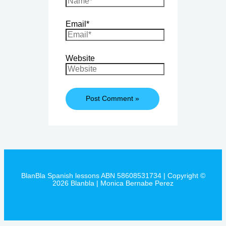
Email*
Website
BlanBla Spanish lessons ABN 58608531734 | Copyright ©
2026 Blanbla | Monica Bernabe Perez