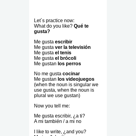
Let´s practice now:
What do you like?
Qué te
gusta?
Me gusta
escribir
Me gusta
ver la televisión
Me gusta
el tenis
Me gusta
el brócoli
Me gustan
los perros
No me gusta
cocinar
Me gustan
los videojuegos
(when the noun is singular we
use gusta, when the noun is
plural we use gustan)
Now you tell me:
Me gusta escribir, ¿a ti?
A mi también / a mi no
I like to write, ¿and you?