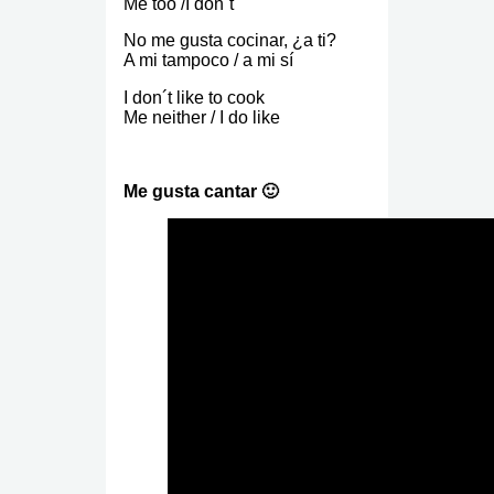
Me too /I don´t
No me gusta cocinar, ¿a ti?
A mi tampoco / a mi sí
I don´t like to cook
Me neither / I do like
Me gusta cantar 🙂