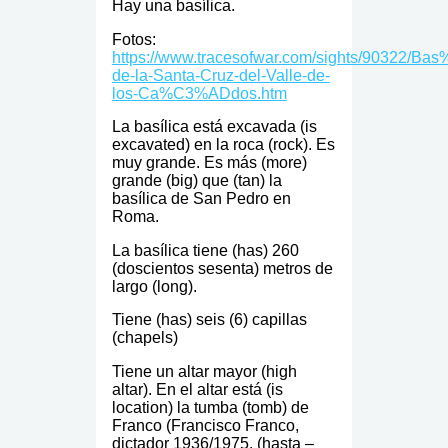
Hay una basílica.
Fotos:
https://www.tracesofwar.com/sights/90322/Ba
de-la-Santa-Cruz-del-Valle-de-
los-Ca%C3%ADdos.htm
La basílica está excavada (is
excavated) en la roca (rock). Es
muy grande. Es más (more)
grande (big) que (tan) la
basílica de San Pedro en
Roma.
La basílica tiene (has) 260
(doscientos sesenta) metros de
largo (long).
Tiene (has) seis (6) capillas
(chapels)
Tiene un altar mayor (high
altar). En el altar está (is
location) la tumba (tomb) de
Franco (Francisco Franco,
dictador 1936/1975. (hasta –