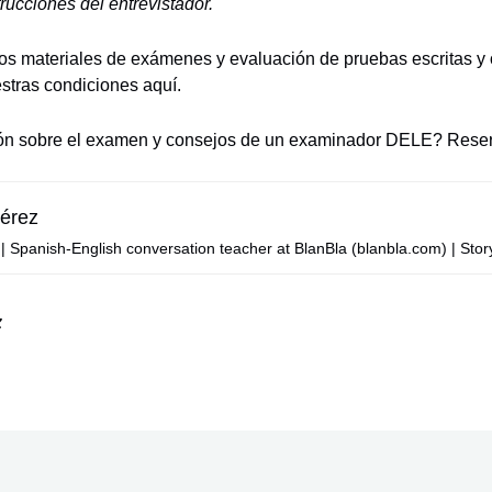
rucciones del entrevistador.
los materiales de exámenes y evaluación de pruebas escritas y 
estras condiciones
aquí.
ón sobre el examen y consejos de un examinador DELE?
Reser
érez
Spanish-English conversation teacher at BlanBla (blanbla.com) | Story
z