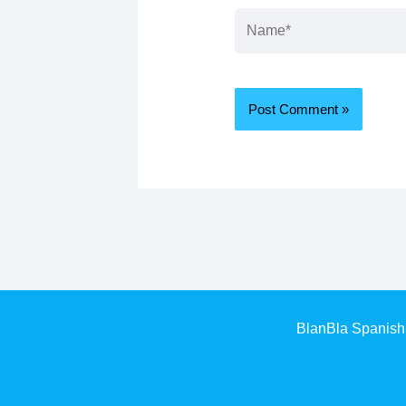
Name*
BlanBla Spanish