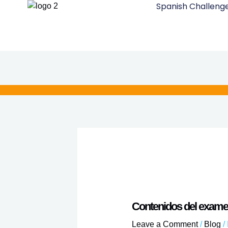
Spanish Challeng
Skip
to
content
Contenidos del exam
Leave a Comment
/
Blog
/