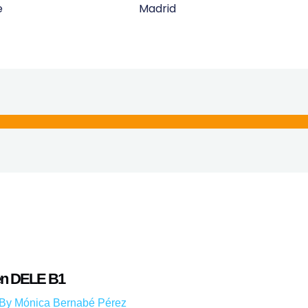
e
Madrid
en DELE B1
 By
Mónica Bernabé Pérez